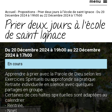
menu
Aller
Outils
au
personnels
contenu.
|
Accueil
›
Propositions
›
Prier deux jours à l'école de saint Ignace
›
Du 20
Aller
à
Décembre 2024 à 19h00 au 22 Décembre 2024 à 17h00
la
Prier deux jours à l'école
navigation
de saint Ignace
Du 20 Décembre 2024 à 19h00 au 22 Décembre
2024 à 17h00
En cours
Apprendre à prier avec la Parole de Dieu selon les
Exercices Spirituels ou approfondir sa pratique.
Retraite individuelle en silence avec quelques
partages en groupe.
Certaines de ces haltes spirituelles sont adaptées au
calendrier:
- Rentrée,
- Noël,...