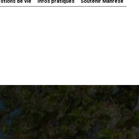
stions de vie
Infos pratiques
Soutenir Manrèse