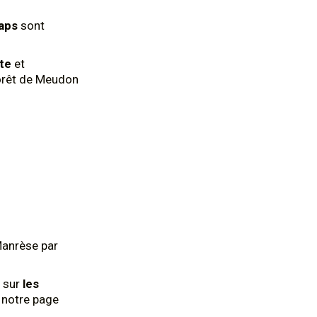
aps
sont
nte
et
forêt de Meudon
Manrèse par
 sur
les
z notre page