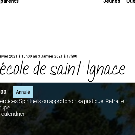
 parents
Jeunes
Que
nvier 2021 à 10h00 au 3 Janvier 2021 à 17h00
'école de saint Ignace
h00
Annulé
ercices Spirituels ou approfondir sa pratique. Retraite
oupe.
 calendrier: