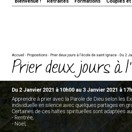
Bienvenue !
Retraites
Formations
Couples et
Aller
Outils
au
personnels
contenu.
|
Aller
à
la
navigation
Accueil
›
Propositions
›
Prier deux jours à l'école de saint Ignace
›
Du 2 Ja
Prier deux jours à l
Du 2 Janvier 2021 à 10h00 au 3 Janvier 2021 à 17
Apprendre à prier avec la Parole de Dieu selon les Ex
individuelle en silence avec quelques partages en gr
Certaines de ces haltes spirituelles sont adaptées au
- Rentrée,
- Noël,...