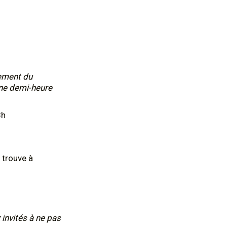
nement du
une demi-heure
8h
 trouve à
 invités à ne pas