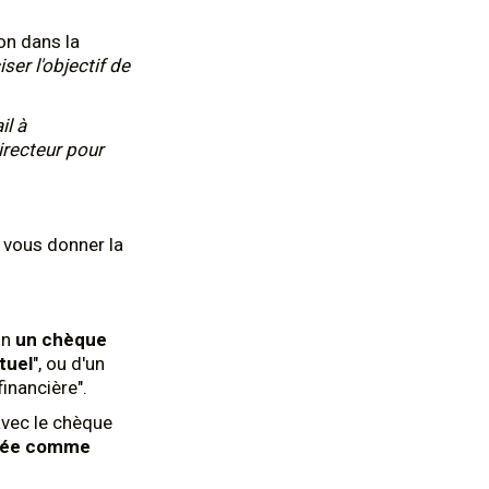
on dans la
er l'objectif de
il à
irecteur pour
 vous donner la
un
un chèque
tuel
", ou d'un
financière".
 avec le chèque
érée comme