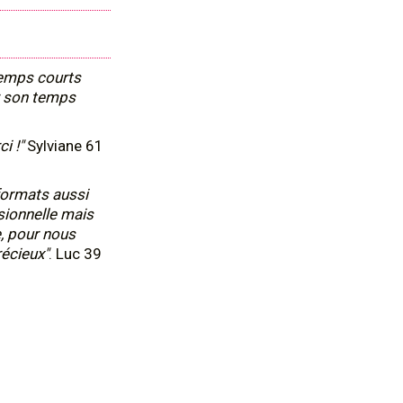
temps courts
er son temps
i !"
Sylviane 61
formats aussi
sionnelle mais
, pour nous
récieux"
. Luc 39