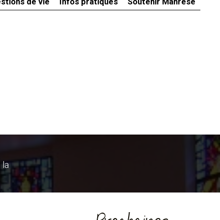
stions de vie
Infos pratiques
Soutenir Manrèse
 la