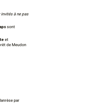
 invités à ne pas
aps
sont
nte
et
forêt de Meudon
Manrèse par