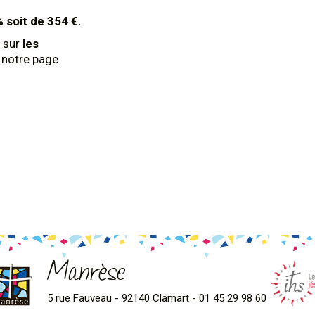
% soit de 354 €.
 sur
les
z notre page
Manrèse
5 rue Fauveau - 92140 Clamart - 01 45 29 98 60