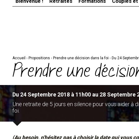
Bienvenue !
Retraites
Formations
Couples et
Aller
Outils
au
personnels
contenu.
|
Aller
à
la
navigation
Accueil
›
Propositions
›
Prendre une décision dans la foi
›
Du 24 Septembr
Prendre une décision
Du 24 Septembre 2018 à 11h00 au 28 Septembre 
Une retraite de 5 jours en silence pour vous aider à d
foi.
(Au besoin, n'hésitez pas à choisir la date qui vous co