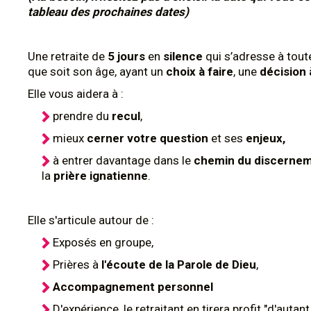
tableau des prochaines dates)
Une retraite de
5 jours
en
silence
qui s’adresse à tout
que soit son âge, ayant un
choix à faire
, une
décision 
Elle vous aidera à :
prendre du
recul
,
mieux
cerner votre question
et ses
enjeux,
à entrer davantage dans le
chemin du discerne
la
prière ignatienne
.
Elle s'articule autour de :
Exposés en groupe,
Prières à
l'écoute de la Parole de Dieu
,
Accompagnement personnel
D'expérience, le retraitant en tirera profit "d'autant