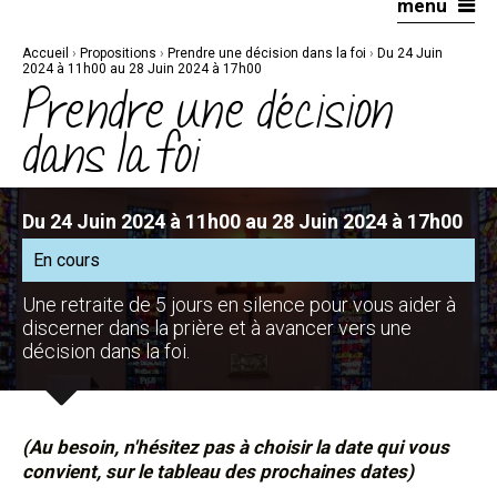
menu
Aller
Outils
au
personnels
contenu.
|
Accueil
›
Propositions
›
Prendre une décision dans la foi
›
Du 24 Juin
Aller
à
2024 à 11h00 au 28 Juin 2024 à 17h00
la
Prendre une décision
navigation
dans la foi
Du 24 Juin 2024 à 11h00 au 28 Juin 2024 à 17h00
En cours
Une retraite de 5 jours en silence pour vous aider à
discerner dans la prière et à avancer vers une
décision dans la foi.
(Au besoin, n'hésitez pas à choisir la date qui vous
convient, sur le tableau des prochaines dates)