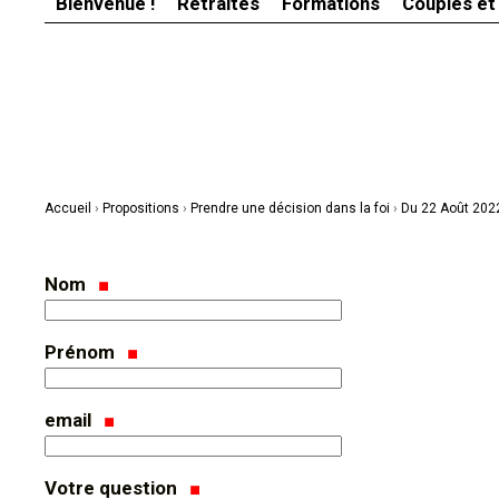
Bienvenue !
Retraites
Formations
Couples et
Aller
Outils
au
personnels
contenu.
|
Aller
à
la
navigation
Accueil
›
Propositions
›
Prendre une décision dans la foi
›
Du 22 Août 202
Nom
Prénom
email
Votre question