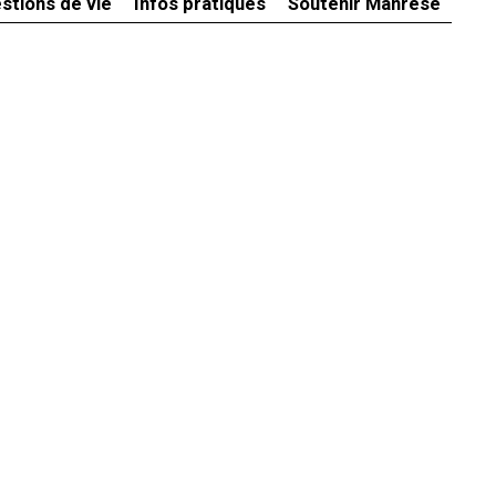
stions de vie
Infos pratiques
Soutenir Manrèse