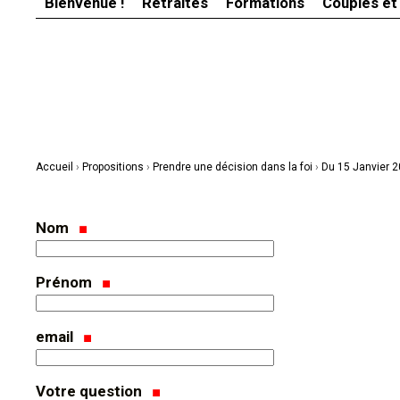
Bienvenue !
Retraites
Formations
Couples et
Aller
Outils
au
personnels
contenu.
|
Aller
à
la
navigation
Accueil
›
Propositions
›
Prendre une décision dans la foi
›
Du 15 Janvier 
Nom
Prénom
email
Votre question