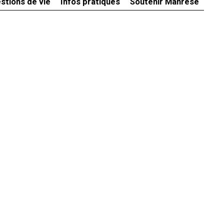
stions de vie
Infos pratiques
Soutenir Manrèse