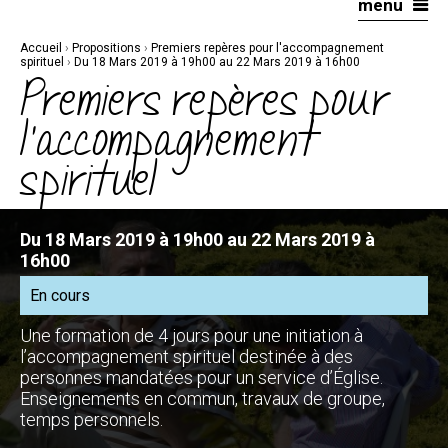
menu
Aller
Outils
au
personnels
contenu.
|
Accueil
›
Propositions
›
Premiers repères pour l'accompagnement
Aller
à
spirituel
›
Du 18 Mars 2019 à 19h00 au 22 Mars 2019 à 16h00
la
Premiers repères pour
navigation
l'accompagnement
spirituel
Du 18 Mars 2019 à 19h00 au 22 Mars 2019 à
16h00
En cours
Une formation de 4 jours pour une initiation à
l’accompagnement spirituel destinée à des
personnes mandatées pour un service d’Église.
Enseignements en commun, travaux de groupe,
temps personnels.