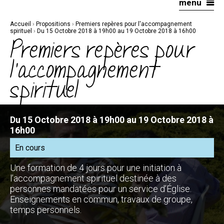
menu
Aller
Outils
au
personnels
contenu.
|
Accueil
›
Propositions
›
Premiers repères pour l'accompagnement
Aller
à
spirituel
›
Du 15 Octobre 2018 à 19h00 au 19 Octobre 2018 à 16h00
la
Premiers repères pour
navigation
l'accompagnement
spirituel
Du 15 Octobre 2018 à 19h00 au 19 Octobre 2018 à
16h00
En cours
Une formation de 4 jours pour une initiation à
l’accompagnement spirituel destinée à des
personnes mandatées pour un service d’Église.
Enseignements en commun, travaux de groupe,
temps personnels.