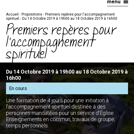
menu
Aller
Outils
au
personnels
contenu.
|
Accueil
›
Propositions
›
Premiers repères pour l'accompagnement
Aller
à
spirituel
›
Du 14 Octobre 2019 à 19h00 au 18 Octobre 2019 à 16h00
la
Premiers repères pour
navigation
l'accompagnement
spirituel
Du 14 Octobre 2019 à 19h00 au 18 Octobre 2019 à
16h00
En cours
Une formation de 4 jours pour une initiation à
l’accompagnement spirituel destinée à des
personnes mandatées pour un service d’Église.
Enseignements en commun, travaux de groupe,
temps personnels.