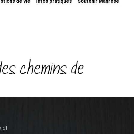
stions de vie
Infos pratiques
Soutenir Manrèse
 des chemins de
x et