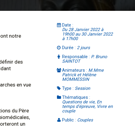
Date :
Du 28 Janvier 2022 à
19h00 au 30 Janvier 2022
dont notre
à 17h00
Durée :
2 jours
Responsable :
P. Bruno
éfinir des
SAINTOT
idant
Animateurs :
M.Mme
Patrick et Hélène
MOMMESSIN
arches en vue
Type :
Session
Thématiques :
Questions de vie, En
temps d'épreuve, Vivre en
tions du Père
couple
 biomédicales,
Public :
Couples
porteront un