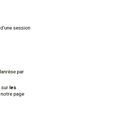
d'une session
Manrèse par
 sur
les
z notre page