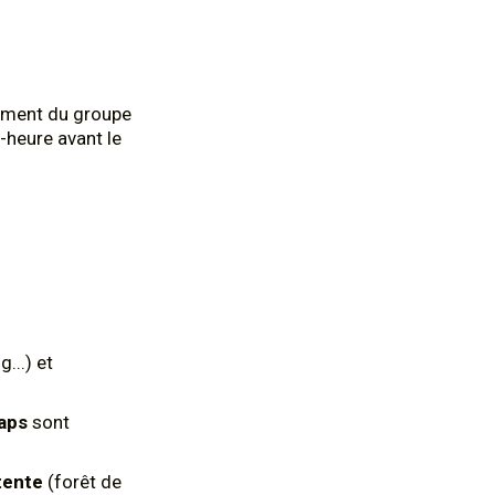
nement du groupe
i-heure avant le
...) et
aps
sont
tente
(forêt de