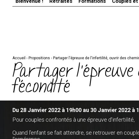
Bienvenue !
Retraites
Formations
Couples et
Aller
Outils
au
personnels
contenu.
|
Aller
à
la
navigation
Accueil
›
Propositions
›
Partager l'épreuve de l'infertilité, ouvrir des chem
Partager l'épreuve d
fécondité
Du 28 Janvier 2022 à 19h00 au 30 Janvier 2022 à 
Pour couples confrontés à une épreuve d'infertilité,
Quand l'enfant se fait attendre, se retrouver en coupl