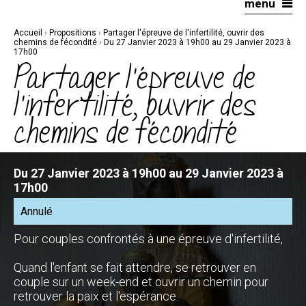
menu
Aller
Outils
au
personnels
contenu.
|
Accueil
›
Propositions
›
Partager l'épreuve de l'infertilité, ouvrir des
Aller
à
chemins de fécondité
›
Du 27 Janvier 2023 à 19h00 au 29 Janvier 2023 à
la
17h00
navigation
Partager l'épreuve de
l'infertilité, ouvrir des
chemins de fécondité
Du 27 Janvier 2023 à 19h00 au 29 Janvier 2023 à
17h00
Annulé
Pour couples confrontés à une épreuve d'infertilité,
Quand l'enfant se fait attendre, se retrouver en
couple sur un week-end et ouvrir un chemin pour
retrouver la paix et l'espérance.