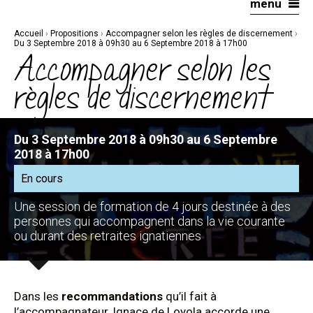
menu
Aller
Outils
au
personnels
contenu.
|
Accueil
›
Propositions
›
Accompagner selon les règles de discernement
›
Aller
à
Du 3 Septembre 2018 à 09h30 au 6 Septembre 2018 à 17h00
la
Accompagner selon les
navigation
règles de discernement
Du 3 Septembre 2018 à 09h30 au 6 Septembre
2018 à 17h00
En cours
Une session de formation de 4 jours destinée à des
personnes qui accompagnent dans la vie courante
ou durant des retraites ignatiennes
Dans les
recommandations
qu’il fait à
l’accompagnateur, Ignace de Loyola accorde une