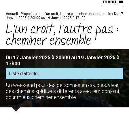
menu
Aller
Outils
au
personnels
contenu.
|
Accueil
›
Propositions
›
L'un croit, l'autre pas : cheminer ensemble
›
Du 17
Aller
à
Janvier 2025 à 20h00 au 19 Janvier 2025 à 17h00
la
L'un croit, l'autre pas :
navigation
cheminer ensemble
Du 17 Janvier 2025 à 20h00 au 19 Janvier 2025 à
17h00
Liste d'attente
Un week-end pour des personnes en couples, vivant
des chemins spirituels différents avec leur conjoint,
pour mieux cheminer ensemble.