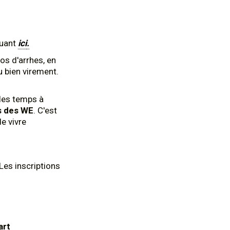
quant
ici
.
s d'arrhes, en
ou bien virement.
 les temps à
rs des WE
. C'est
e vivre
Les inscriptions
art