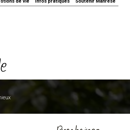
stions de vie
Infos pratiques
Soutenir Manrèse
le
mieux