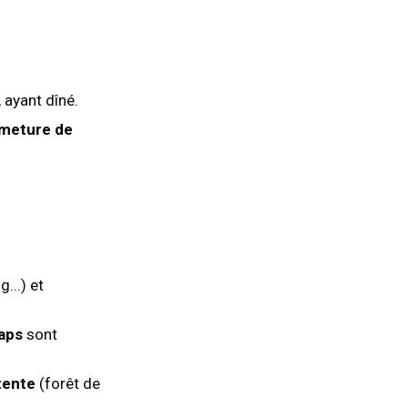
, ayant dîné.
rmeture de
...) et
aps
sont
tente
(forêt de