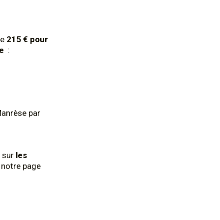
de
215 € pour
le
:
Manrèse par
 sur
les
z notre page