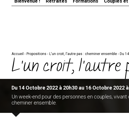
Bienvenue !
Retraites
Formations
Couples et
Aller
Outils
au
personnels
contenu.
|
Aller
à
la
navigation
Accueil
›
Propositions
›
L'un croit, l'autre pas : cheminer ensemble
›
Du 14
L'un croit, l'autre
Du 14 Octobre 2022 à 20h30 au 16 Octobre 2022 
Un week-end pour des personnes en couples, vivant de
cheminer ensemble.