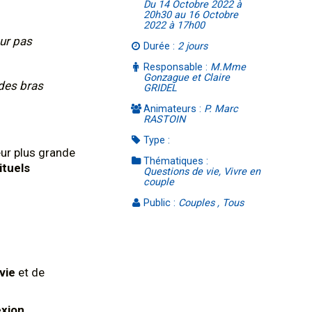
Du 14 Octobre 2022 à
20h30 au 16 Octobre
2022 à 17h00
ur pas
Durée :
2 jours
Responsable :
M.Mme
Gonzague et Claire
 des bras
GRIDEL
Animateurs :
P. Marc
RASTOIN
Type :
eur plus grande
Thématiques :
ituels
Questions de vie, Vivre en
couple
Public :
Couples , Tous
vie
et de
exion