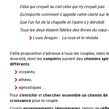
Celui qui croyait au ciel celui qui n'y croyait pas
Qu'importe comment s'appelle cette clarté sur le
Que l'un fut de la chapelle et l'autre s'y dérobât
Tous les deux étaient fidèles des lèvres du cœur
Louis Aragon -
La rose et le réséda
Cette proposition s’adresse à tous les couples, dans l
diversité, dont les
conjoints
suivent des
chemins spir
différents
:
croyants,
athées,
agnostiques....
Pour
s’enrichir
et
chercher ensemble un chemin de 
croissance
pour le couple.
Courts
enseignements
,
témoignages
, temps de
réfl