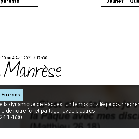
 parents
Jeunes
Que
8h00 au 4 Avril 2021 à 17h30
à Manrèse
En cours
re la dynamique de Pâques : un temps privilégié pour repre
me de notre foi et partager avec d’autres…
024 17h30