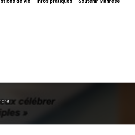
stions de vie
Infos pratiques
Soutenir Manrèse
ndre