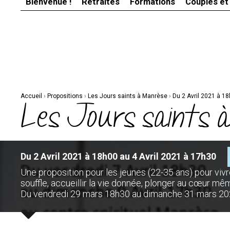
Bienvenue !
Retraites
Formations
Couples et
Aller
Outils
au
personnels
contenu.
|
Aller
à
la
navigation
Accueil
›
Propositions
›
Les Jours saints à Manrèse
›
Du 2 Avril 2021 à 1
Les Jours saints 
Du 2 Avril 2021 à 18h00 au 4 Avril 2021 à 17h30
Une proposition pour les jeunes (22-35 ans) pour viv
souffle, accueillir la vie donnée, plonger au cœur mê
Du vendredi 29 mars 18h30 au dimanche 31 mars 2