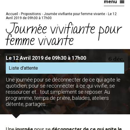
menu
Aller
Outils
au
personnels
contenu.
|
Accueil
›
Propositions
›
Journée vivifiante pour femme vivante
›
Le 12
Aller
à
Avril 2019 de 09h30 à 17h00
la
Journée vivifiante pour
navigation
femme vivante
Le 12 Avril 2019 de 09h30 à 17h00
Liste d'attente
Une journée pour se déconnecter de ce qui agite le
quotidien, pour se reconnecter à ce qui vivifie, se
ressourcer et... tout simplement se reposer. Au
programme, temps de prière, balades, ateliers
détente, partages...
Une
journée
pour se
déconnecter de ce qui agite le