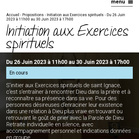
menu
Aller
Outils
au
personnels
contenu.
|
Accueil
›
Propositions
›
Initiation aux Exercices spirituels
›
Du 26 Juin
Aller
à
2023 à 11h00 au 30 Juin 2023 à 17h00
la
Initiation aux Exercices
navigation
spirituels
Du 26 Juin 2023 à 11h00 au 30 Juin 2023 à 17h00
En cours
S'initier aux Exercices spirituels de saint Ignace,
c'est s'entraîner à rencontrer Dieu dans la prière et à
reconnaître sa présence dans sa vie. Pour des
personnes désireuses d'enraciner leur existence
dans une relation à Dieu plus vraie en trouvant ou
retrouvant le goût de prier avec la Parole de Dieu.
Retraite individuelle en silence, avec
accompagnement personnel et indications données
en groupe.