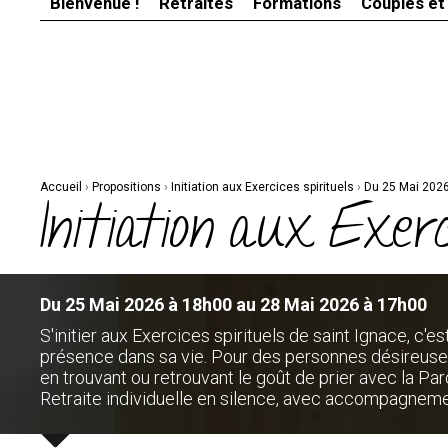
Bienvenue !
Retraites
Formations
Couples et
Aller
Outils
au
personnels
contenu.
|
Aller
à
la
navigation
Accueil
›
Propositions
›
Initiation aux Exercices spirituels
›
Du 25 Mai 2026
Initiation aux Exerc
Du 25 Mai 2026 à 18h00 au 28 Mai 2026 à 17h00
S'initier aux Exercices spirituels de saint Ignace, c'e
présence dans sa vie. Pour des personnes désireuses 
en trouvant ou retrouvant le goût de prier avec la Par
Retraite individuelle en silence, avec accompagneme