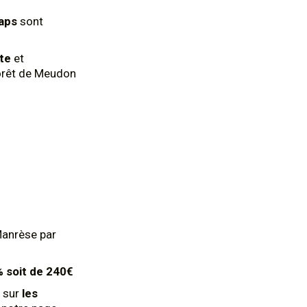
aps
sont
nte
et
forêt de Meudon
Manrèse par
0% soit de 240€
 sur
les