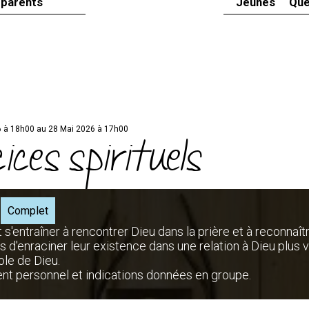
 parents
Jeunes
Que
 à 18h00 au 28 Mai 2026 à 17h00
ices spirituels
Complet
st s'entraîner à rencontrer Dieu dans la prière et à reconnaît
d'enraciner leur existence dans une relation à Dieu plus v
ole de Dieu.
nt personnel et indications données en groupe.