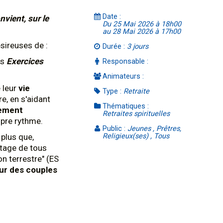
Date :
nvient, sur le
Du 25 Mai 2026 à 18h00
au 28 Mai 2026 à 17h00
sireuses de :
Durée :
3 jours
es
Exercices
Responsable :
Animateurs :
 leur
vie
Type :
Retraite
re, en s'aidant
Thématiques :
ement
Retraites spirituelles
opre rythme.
Public :
Jeunes , Prêtres,
 plus que,
Religieux(ses) , Tous
ntage de tous
n terrestre" (ES
our des couples