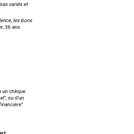
epas variés et
ilence, les bons
er, 36 ans
un un chèque
el", ou d'un
financière".
art