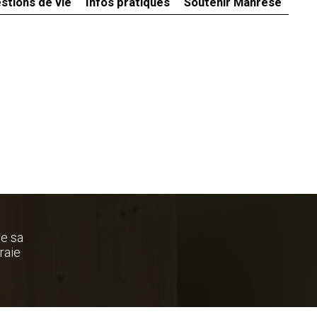
stions de vie
Infos pratiques
Soutenir Manrèse
re sa
raie