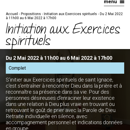
menu
Aller
Outils
au
personnels
contenu.
|
Accueil
›
Propositions
›
Initiation aux Exercices spirituels
›
Du 2 Mai 2022
Aller
à
à 11h00 au 6 Mai 2022 à 17h00
la
Initiation aux Exercices
navigation
spirituels
Du 2 Mai 2022 à 11h00 au 6 Mai 2022 à 17h00
Complet
S'initier aux Exercices spirituels de saint Ignace,
c'est s'entraîner à rencontrer Dieu dans la prière et à
reconnaître sa présence dans sa vie. Pour des
personnes désireuses d'enraciner leur existence
dans une relation à Dieu plus vraie en trouvant ou
retrouvant le goût de prier avec la Parole de Dieu.
Retraite individuelle en silence, avec
accompagnement personnel et indications données
en groupe.