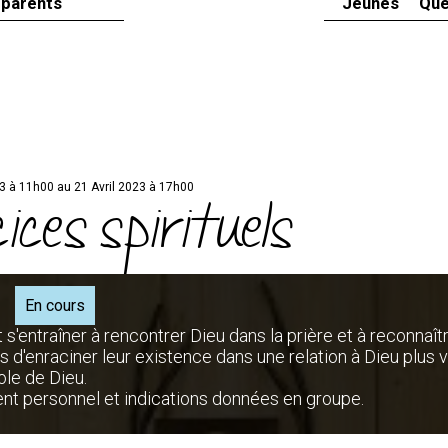
 parents
Jeunes
Que
23 à 11h00 au 21 Avril 2023 à 17h00
ices spirituels
En cours
st s'entraîner à rencontrer Dieu dans la prière et à reconnaît
d'enraciner leur existence dans une relation à Dieu plus v
ole de Dieu.
nt personnel et indications données en groupe.