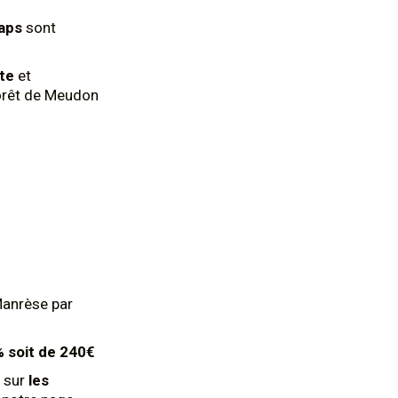
aps
sont
nte
et
forêt de Meudon
Manrèse par
0% soit de 240€
 sur
les