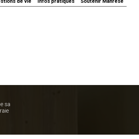
stions de vie
Infos pratiques
Soutenir Manrèse
re sa
raie