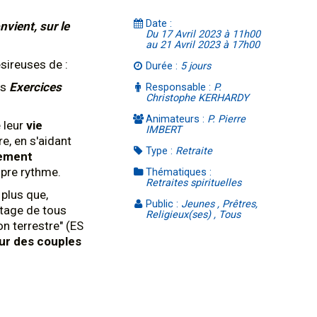
Date :
nvient, sur le
Du 17 Avril 2023 à 11h00
au 21 Avril 2023 à 17h00
sireuses de :
Durée :
5 jours
es
Exercices
Responsable :
P.
Christophe KERHARDY
Animateurs :
P. Pierre
 leur
vie
IMBERT
re, en s'aidant
Type :
Retraite
ement
opre rythme.
Thématiques :
Retraites spirituelles
 plus que,
Public :
Jeunes , Prêtres,
ntage de tous
Religieux(ses) , Tous
n terrestre" (ES
our des couples