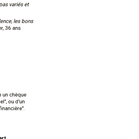
epas variés et
ilence, les bons
er, 36 ans
un un chèque
el", ou d'un
financière".
art