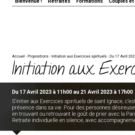
Bienvenue !
Retraites
Formations
Couples et
Aller
Outils
au
personnels
contenu.
|
Aller
à
la
navigation
Accueil
›
Propositions
›
Initiation aux Exercices spirituels
›
Du 17 Avril 20
Initiation aux Exerc
Du 17 Avril 2023 à 11h00 au 21 Avril 2023 à 17h00
S'initier aux Exercices spirituels de saint Ignace, c'e
présence dans sa vie. Pour des personnes désireuses 
en trouvant ou retrouvant le goût de prier avec la Par
Retraite individuelle en silence, avec accompagneme