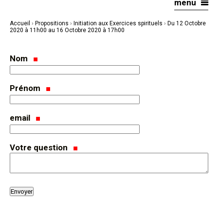
menu
Aller
Outils
au
personnels
contenu.
|
Accueil
›
Propositions
›
Initiation aux Exercices spirituels
›
Du 12 Octobre
Aller
à
2020 à 11h00 au 16 Octobre 2020 à 17h00
la
navigation
Nom
Prénom
email
Votre question