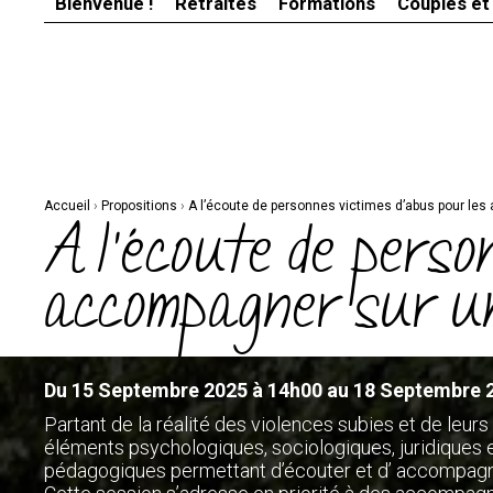
Bienvenue !
Retraites
Formations
Couples et
Aller
Outils
au
personnels
contenu.
|
Aller
à
la
navigation
Accueil
›
Propositions
›
A l’écoute de personnes victimes d’abus pour le
A l’écoute de perso
accompagner sur un
Du 15 Septembre 2025 à 14h00 au 18 Septembre 
Partant de la réalité des violences subies et de leu
éléments psychologiques, sociologiques, juridiques et
pédagogiques permettant d’écouter et d’ accompagne