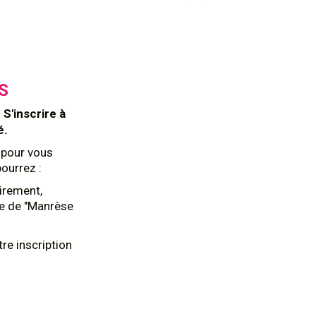
S
.
S'inscrire à
é.
pour vous
pourrez :
irement,
re de "Manrèse
re inscription