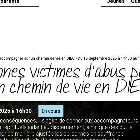
 parents
Jeunes
Que
s accompagner sur un chemin de vie en DIEU
›
Du 15 Septembre 2025 à 14h00 au 
nnes victimes d’abus p
 chemin de vie en DI
2025 à 16h30
En cours
rs conséquences, il s’agira de donner aux accompagnateurs
 spirituels aidant au discernement, ainsi que des outils
r de manière ajustée les personnes en souffrance.