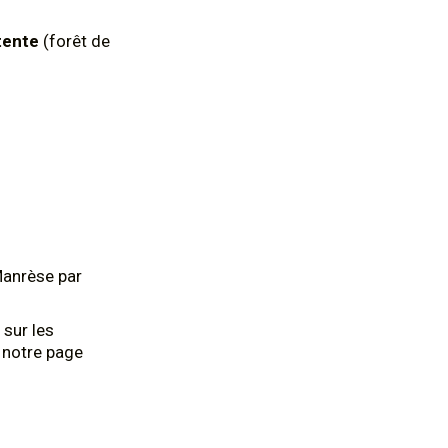
tente
(forêt de
Manrèse par
 sur les
 notre page