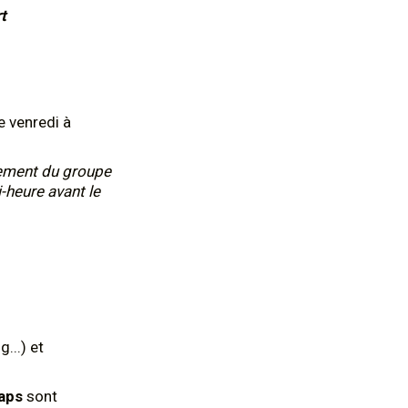
t
e venredi à
nement du groupe
i-heure avant le
...) et
aps
sont