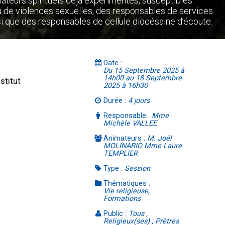
ateurs spirituels déjà expérimentés, susceptibles
de violences sexuelles, des responsables de services
insi que des responsables de cellule diocésaine d’écoute.
Date :
Du 15 Septembre 2025 à
14h00 au 18 Septembre
stitut
2025 à 16h30
Durée :
4 jours
Responsable :
Mme
Michèle VALLEE
Animateurs :
M. Joël
MOLINARIO Mme Laure
TEMPLIER
Type :
Session
Thématiques :
Vie religieuse,
Formations
Public :
Tous ,
Religieux(ses) , Prêtres