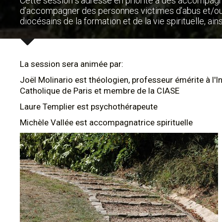
Cette session s’adresse en priorité à des accompagn
d’accompagner des personnes victimes d’abus et/ou 
diocésains de la formation et de la vie spirituelle, a
La session sera animée par:
Joël Molinario est théologien, professeur émérite à l'In
Catholique de Paris et membre de la CIASE
Laure Templier est psychothérapeute
Michèle Vallée est accompagnatrice spirituelle