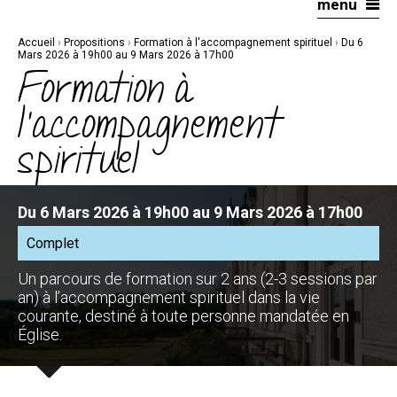
menu
Aller
Outils
au
personnels
contenu.
|
Accueil
›
Propositions
›
Formation à l'accompagnement spirituel
›
Du 6
Aller
à
Mars 2026 à 19h00 au 9 Mars 2026 à 17h00
la
Formation à
navigation
l'accompagnement
spirituel
Du 6 Mars 2026 à 19h00 au 9 Mars 2026 à 17h00
Complet
Un parcours de formation sur 2 ans (2-3 sessions par
an) à l’accompagnement spirituel dans la vie
courante, destiné à toute personne mandatée en
Église.