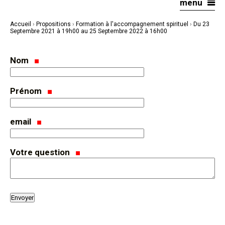
menu
Aller
Outils
au
personnels
contenu.
|
Accueil
›
Propositions
›
Formation à l'accompagnement spirituel
›
Du 23
Aller
à
Septembre 2021 à 19h00 au 25 Septembre 2022 à 16h00
la
navigation
Nom
Prénom
email
Votre question