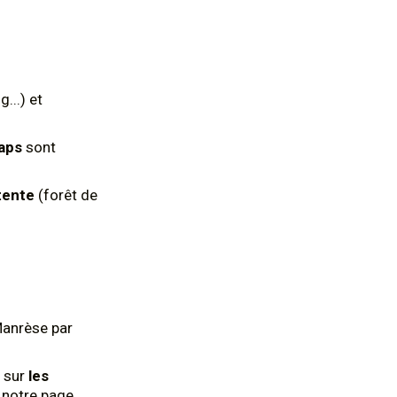
...) et
aps
sont
tente
(forêt de
Manrèse par
 sur
les
z notre page