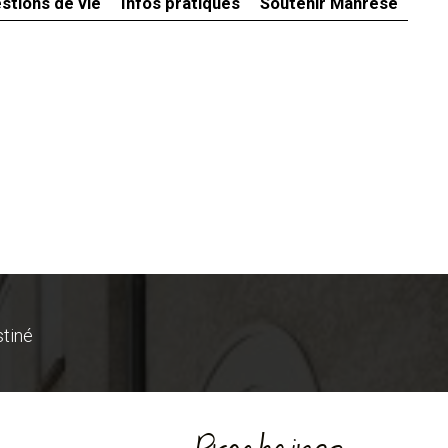
stions de vie
Infos pratiques
Soutenir Manrèse
stiné