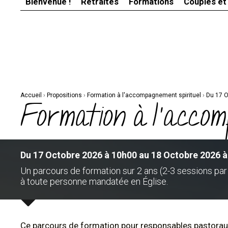
Bienvenue !
Retraites
Formations
Couples et
Aller
Outils
au
personnels
contenu.
|
Aller
à
la
navigation
Accueil
›
Propositions
›
Formation à l'accompagnement spirituel
›
Du 17 O
Formation à l'acco
Du 17 Octobre 2026 à 10h00 au 18 Octobre 2026 
Un parcours de formation sur 2 ans (2-3 sessions par
à toute personne mandatée en Église.
Ce parcours de formation pour responsables pastorau