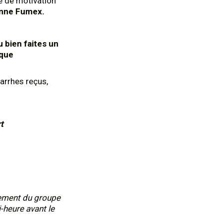
e de motivation
nne Fumex.
 bien faites un
ique
 arrhes reçus,
t
nement du groupe
i-heure avant le