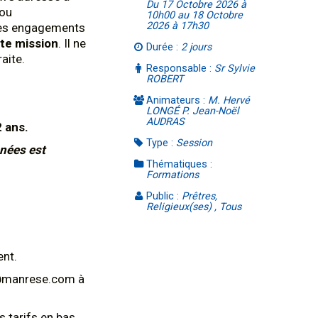
Du 17 Octobre 2026 à
 ou
10h00 au 18 Octobre
2026 à 17h30
 des engagements
tte mission
. Il ne
Durée :
2 jours
aite.
Responsable :
Sr Sylvie
ROBERT
Animateurs :
M. Hervé
LONGÉ P. Jean-Noël
AUDRAS
2 ans.
Type :
Session
nnées est
Thématiques :
Formations
Public :
Prêtres,
Religieux(ses) , Tous
nt.
il@manrese.com à
s tarifs en bas