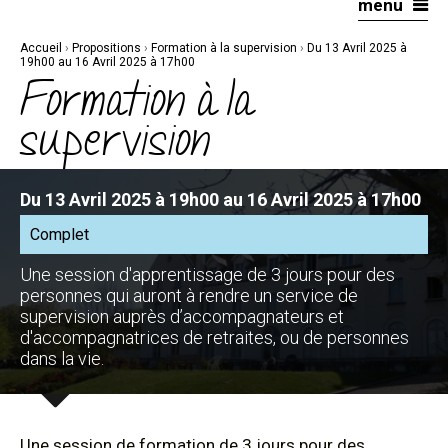
menu
Aller
Outils
au
personnels
contenu.
|
Accueil
›
Propositions
›
Formation à la supervision
›
Du 13 Avril 2025 à
Aller
à
19h00 au 16 Avril 2025 à 17h00
la
Formation à la
navigation
supervision
Du 13 Avril 2025 à 19h00 au 16 Avril 2025 à 17h00
Complet
Une session d'apprentissage de 3 jours pour des
personnes qui auront à rendre un service de
supervision auprès d’accompagnateurs et
d'accompagnatrices de retraites, ou de personnes
dans la vie.
Une session de formation de 3 jours pour des