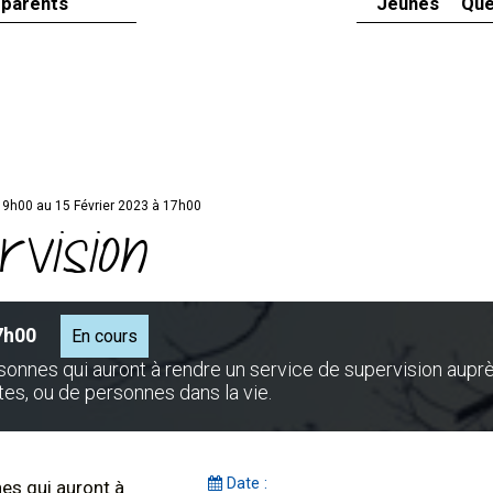
 parents
Jeunes
Que
19h00 au 15 Février 2023 à 17h00
rvision
7h00
En cours
sonnes qui auront à rendre un service de supervision aupr
s, ou de personnes dans la vie.
Date :
es qui auront à