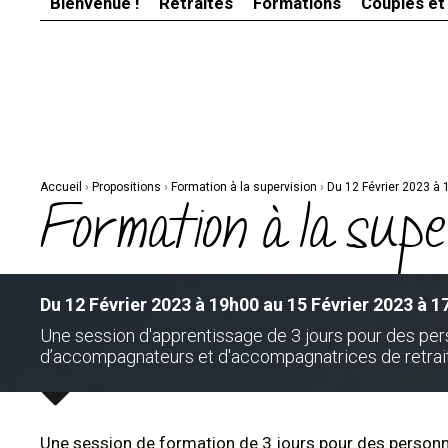
Bienvenue !
Retraites
Formations
Couples et
Aller
Outils
au
personnels
contenu.
|
Aller
à
la
navigation
Accueil
›
Propositions
›
Formation à la supervision
›
Du 12 Février 2023 à 
Formation à la supe
Du 12 Février 2023 à 19h00 au 15 Février 2023 à 1
Une session d'apprentissage de 3 jours pour des per
d’accompagnateurs et d'accompagnatrices de retraite
Une session de formation de 3 jours pour des personn