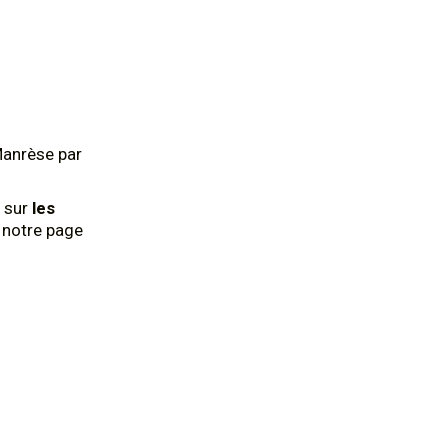
Manrèse par
 sur
les
z notre page