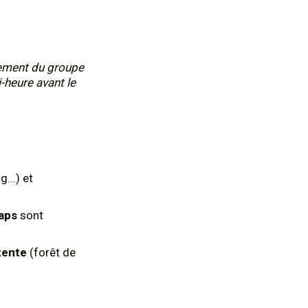
nement du groupe
i-heure avant le
...) et
aps
sont
tente
(forêt de