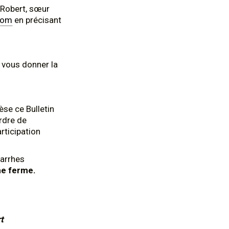
 Robert, sœur
com
en précisant
 vous donner la
èse ce
Bulletin
ordre de
articipation
 arrhes
e ferme.
t