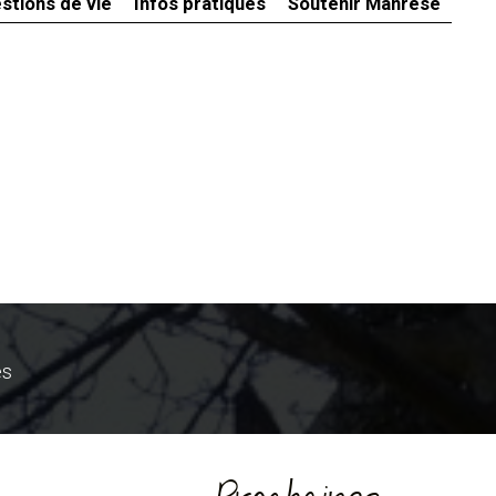
stions de vie
Infos pratiques
Soutenir Manrèse
ès