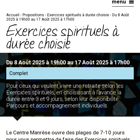
menu
Aller
Outils
au
personnels
contenu.
|
Accueil
›
Propositions
›
Exercices spirituels à durée choisie
›
Du 8 Août
Aller
à
2025 à 19h00 au 17 Août 2025 à 17h00
la
Exercices spirituels à
navigation
durée choisie
Du 8 Août 2025 à 19h00 au 17 Août 2025 à 17h00
Complet
Pour ceux qui veulent vivre une retraite selon les
Exercices spirituels, en choisissant à l’avance la
durée entre 3 et 9 jours, selon leur disponibilité.
Parcours et accompagnement individuels.
Le Centre Manrèse ouvre des plages de 7-10 jours
pour vous permettre de faire des Exercices spirituels