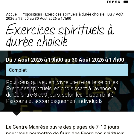
menu
Aller
Outils
au
personnels
contenu.
|
Accueil
›
Propositions
›
Exercices spirituels à durée choisie
›
Du 7 Août
Aller
à
2026 à 19h00 au 30 Août 2026 à 17h00
la
Exercices spirituels à
navigation
durée choisie
Du 7 Août 2026 à 19h00 au 30 Août 2026 à 17h00
Complet
Pour ceux qui veulent vivre une retraite selon les
Exercices spirituels, en choisissant à l’avance la
durée entre 3 et 9 jours, selon leur disponibilité.
Parcours et accompagnement individuels.
Le Centre Manrèse ouvre des plages de 7-10 jours
pour vous permettre de faire des Exercices spirituels