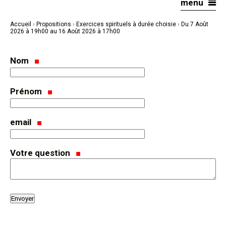
menu
Aller
Outils
au
personnels
contenu.
|
Accueil
›
Propositions
›
Exercices spirituels à durée choisie
›
Du 7 Août
Aller
à
2026 à 19h00 au 16 Août 2026 à 17h00
la
navigation
Nom
Prénom
email
Votre question