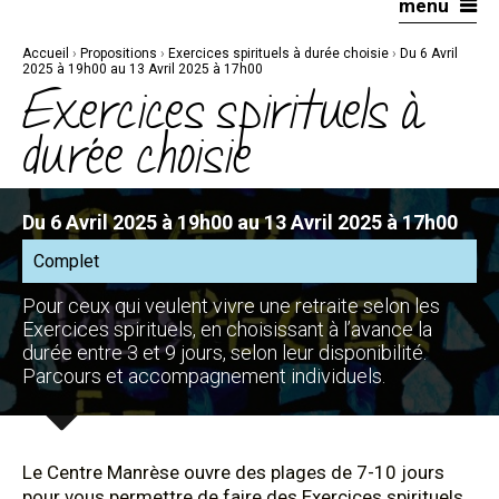
menu
Aller
Outils
au
personnels
contenu.
|
Accueil
›
Propositions
›
Exercices spirituels à durée choisie
›
Du 6 Avril
Aller
à
2025 à 19h00 au 13 Avril 2025 à 17h00
la
Exercices spirituels à
navigation
durée choisie
Du 6 Avril 2025 à 19h00 au 13 Avril 2025 à 17h00
Complet
Pour ceux qui veulent vivre une retraite selon les
Exercices spirituels, en choisissant à l’avance la
durée entre 3 et 9 jours, selon leur disponibilité.
Parcours et accompagnement individuels.
Le Centre Manrèse ouvre des plages de 7-10 jours
pour vous permettre de faire des Exercices spirituels