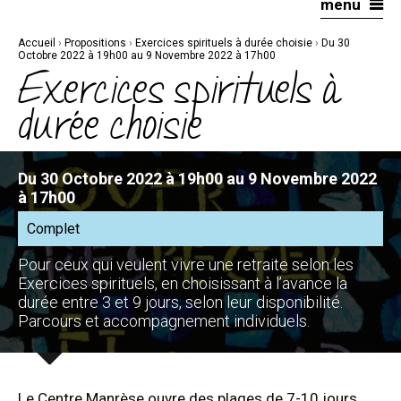
menu
Aller
Outils
au
personnels
contenu.
|
Accueil
›
Propositions
›
Exercices spirituels à durée choisie
›
Du 30
Aller
à
Octobre 2022 à 19h00 au 9 Novembre 2022 à 17h00
la
Exercices spirituels à
navigation
durée choisie
Du 30 Octobre 2022 à 19h00 au 9 Novembre 2022
à 17h00
Complet
Pour ceux qui veulent vivre une retraite selon les
Exercices spirituels, en choisissant à l’avance la
durée entre 3 et 9 jours, selon leur disponibilité.
Parcours et accompagnement individuels.
Le Centre Manrèse ouvre des plages de 7-10 jours