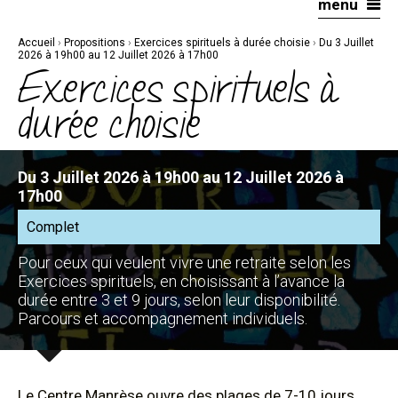
menu
Aller
Outils
au
personnels
contenu.
|
Accueil
›
Propositions
›
Exercices spirituels à durée choisie
›
Du 3 Juillet
Aller
à
2026 à 19h00 au 12 Juillet 2026 à 17h00
la
Exercices spirituels à
navigation
durée choisie
Du 3 Juillet 2026 à 19h00 au 12 Juillet 2026 à
17h00
Complet
Pour ceux qui veulent vivre une retraite selon les
Exercices spirituels, en choisissant à l’avance la
durée entre 3 et 9 jours, selon leur disponibilité.
Parcours et accompagnement individuels.
Le Centre Manrèse ouvre des plages de 7-10 jours