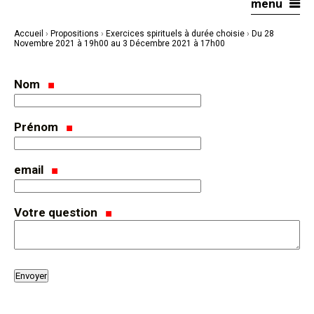
menu
Aller
Outils
au
personnels
contenu.
|
Accueil
›
Propositions
›
Exercices spirituels à durée choisie
›
Du 28
Aller
à
Novembre 2021 à 19h00 au 3 Décembre 2021 à 17h00
la
navigation
Nom
Prénom
email
Votre question