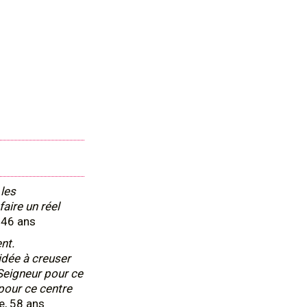
les
aire un réel
 46 ans
ent.
idée à creuser
Seigneur pour ce
 pour ce centre
e, 58 ans