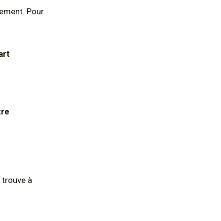
rement. Pour
art
tre
 trouve à