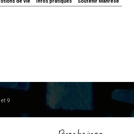
stions de vie
Infos pratiques
Soutenir Manrèse
 et 9