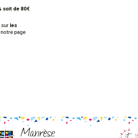
% soit de 80€
 sur
les
z notre page
Manrèse