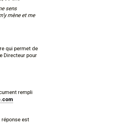
 me sens
r m’y mène et me
ire qui permet de
re Directeur pour
ocument rempli
e.com
a réponse est