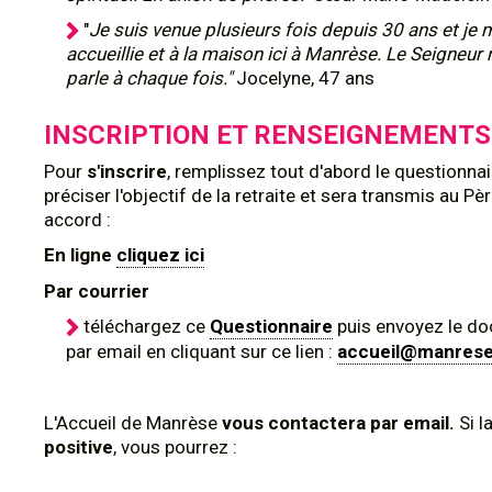
"
Je suis venue plusieurs fois depuis 30 ans et je
accueillie et à la maison ici à Manrèse. Le Seigneu
parle à chaque fois."
Jocelyne, 47 ans
INSCRIPTION ET RENSEIGNEMENTS
Pour
s'inscrire
, remplissez tout d'abord le questionna
préciser l'objectif de la retraite et sera transmis au Pè
accord :
En ligne
cliquez ici
Par courrier
téléchargez ce
Questionnaire
puis envoyez le d
par email en cliquant sur ce lien :
accueil@manres
L'Accueil de Manrèse
vous contactera par email.
Si l
positive
, vous pourrez :