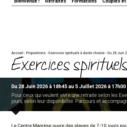
Bienvenue !
Retraites
Formations
Couples et
Aller
Outils
au
personnels
contenu.
|
Aller
à
la
navigation
Accueil
›
Propositions
›
Exercices spirituels à durée choisie
›
Du 28 Juin 2
Exercices spirituels
Du 28 Juin 2026 à 18h45 au 5 Juillet 2026 à 17h00
Pour ceux qui veulent vivre une retraite selon les Exer
jours, selon leur disponibilité. Parcours et accompag
Le Centre Manrèse ouvre des plages de 7-10 jours po