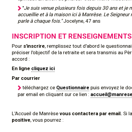
"
Je suis venue plusieurs fois depuis 30 ans et je
accueillie et à la maison ici à Manrèse. Le Seigneu
parle à chaque fois."
Jocelyne, 47 ans
INSCRIPTION ET RENSEIGNEMENTS
Pour
s'inscrire
, remplissez tout d'abord le questionna
préciser l'objectif de la retraite et sera transmis au Pè
accord :
En ligne
cliquez ici
Par courrier
téléchargez ce
Questionnaire
puis envoyez le d
par email en cliquant sur ce lien :
accueil@manres
L'Accueil de Manrèse
vous contactera par email.
Si l
positive
, vous pourrez :