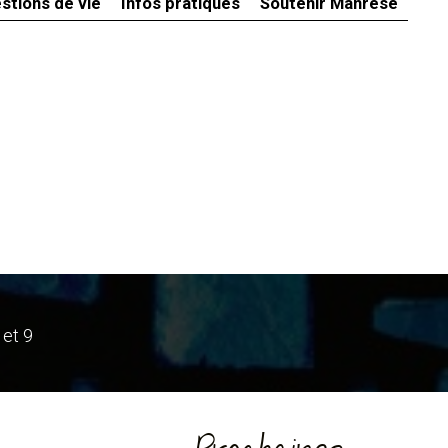
stions de vie
Infos pratiques
Soutenir Manrèse
 et 9