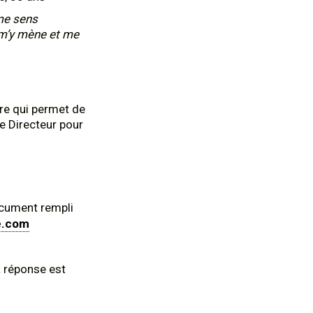
 me sens
r m’y mène et me
ire qui permet de
re Directeur pour
ocument rempli
e.com
a réponse est