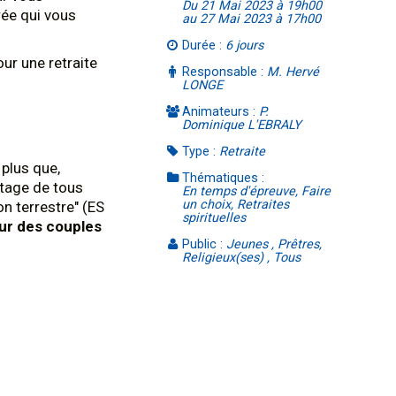
Du 21 Mai 2023 à 19h00
rée qui vous
au 27 Mai 2023 à 17h00
Durée :
6 jours
our une retraite
Responsable :
M. Hervé
LONGE
Animateurs :
P.
Dominique L'EBRALY
Type :
Retraite
 plus que,
Thématiques :
ntage de tous
En temps d'épreuve, Faire
un choix, Retraites
n terrestre" (ES
spirituelles
our des couples
Public :
Jeunes , Prêtres,
Religieux(ses) , Tous