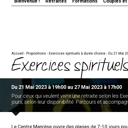
Bienvenue !
Retraites
Formations
Couples et
Aller
Outils
au
personnels
contenu.
|
Aller
à
la
navigation
Accueil
›
Propositions
›
Exercices spirituels à durée choisie
›
Du 21 Mai 2
Exercices spirituels
Du 21 Mai 2023 à 19h00 au 27 Mai 2023 à 17h00
Pour ceux qui veulent vivre une retraite selon les Exer
jours, selon leur disponibilité. Parcours et accompag
Le Centre Manrèse ouvre des plages de 7-10 jours po