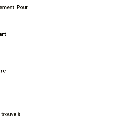
rement. Pour
art
tre
 trouve à