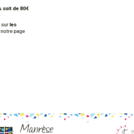
% soit de 80€
 sur
les
z notre page
Manrèse