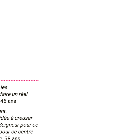
les
aire un réel
 46 ans
ent.
idée à creuser
Seigneur pour ce
 pour ce centre
e, 58 ans