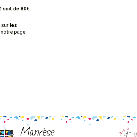
% soit de 80€
 sur
les
z notre page
Manrèse