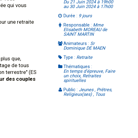
Du 21 Juin 2024 à 19h00
rée qui vous
au 30 Juin 2024 à 17h00
Durée :
9 jours
our une retraite
Responsable :
Mme
Elisabeth MOREAU de
SAINT MARTIN
Animateurs :
Sr
Dominique DE MAEN
Type :
Retraite
 plus que,
ntage de tous
Thématiques :
En temps d'épreuve, Faire
n terrestre" (ES
un choix, Retraites
our des couples
spirituelles
Public :
Jeunes , Prêtres,
Religieux(ses) , Tous