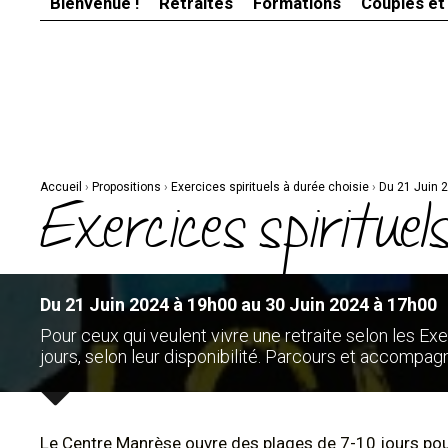
Bienvenue !
Retraites
Formations
Couples et
Aller
Outils
au
personnels
contenu.
|
Aller
à
la
navigation
Accueil
›
Propositions
›
Exercices spirituels à durée choisie
›
Du 21 Juin 
Exercices spirituels
Du 21 Juin 2024 à 19h00 au 30 Juin 2024 à 17h00
Pour ceux qui veulent vivre une retraite selon les Exer
jours, selon leur disponibilité. Parcours et accompag
Le Centre Manrèse ouvre des plages de 7-10 jours po