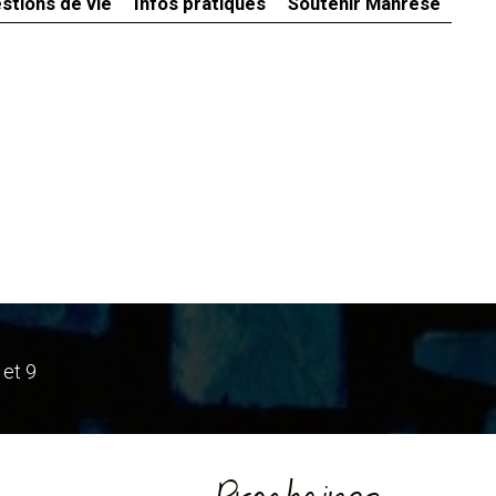
stions de vie
Infos pratiques
Soutenir Manrèse
 et 9