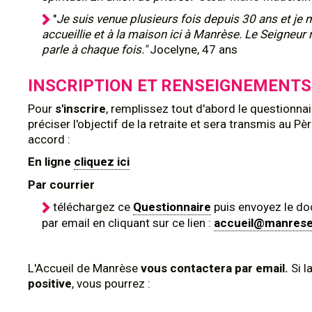
"
Je suis venue plusieurs fois depuis 30 ans et je
accueillie et à la maison ici à Manrèse. Le Seigneu
parle à chaque fois."
Jocelyne, 47 ans
INSCRIPTION ET RENSEIGNEMENTS
Pour
s'inscrire
, remplissez tout d'abord le questionna
préciser l'objectif de la retraite et sera transmis au Pè
accord :
En ligne
cliquez ici
Par courrier
téléchargez ce
Questionnaire
puis envoyez le d
par email en cliquant sur ce lien :
accueil@manres
L'Accueil de Manrèse
vous contactera par email.
Si l
positive
, vous pourrez :