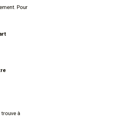
rement. Pour
art
tre
 trouve à