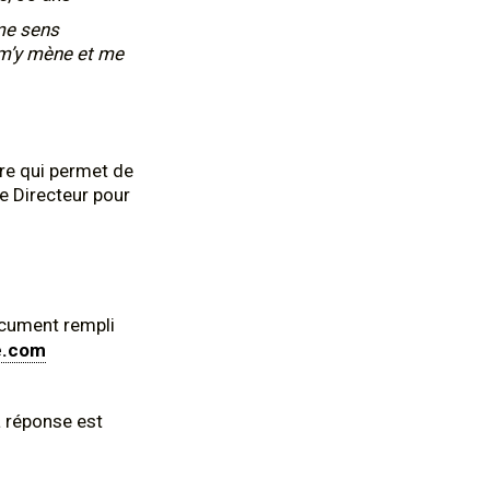
 me sens
r m’y mène et me
ire qui permet de
re Directeur pour
ocument rempli
e.com
a réponse est