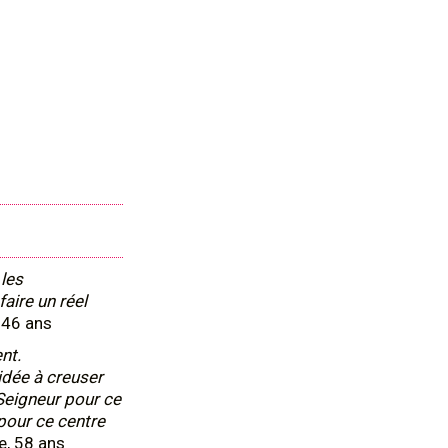
les
aire un réel
 46 ans
ent.
idée à creuser
Seigneur pour ce
 pour ce centre
e, 58 ans