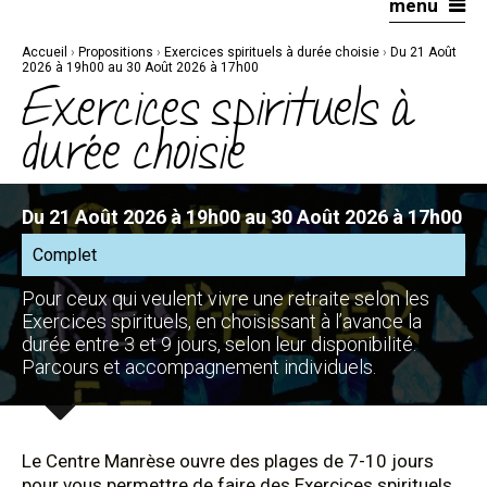
menu
Aller
Outils
au
personnels
contenu.
|
Accueil
›
Propositions
›
Exercices spirituels à durée choisie
›
Du 21 Août
Aller
à
2026 à 19h00 au 30 Août 2026 à 17h00
la
Exercices spirituels à
navigation
durée choisie
Du 21 Août 2026 à 19h00 au 30 Août 2026 à 17h00
Complet
Pour ceux qui veulent vivre une retraite selon les
Exercices spirituels, en choisissant à l’avance la
durée entre 3 et 9 jours, selon leur disponibilité.
Parcours et accompagnement individuels.
Le Centre Manrèse ouvre des plages de 7-10 jours
pour vous permettre de faire des Exercices spirituels