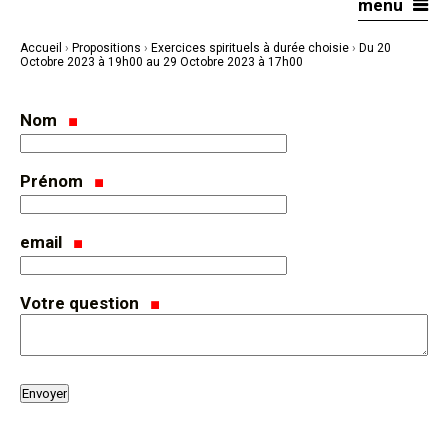
menu
Aller
Outils
au
personnels
contenu.
|
Accueil
›
Propositions
›
Exercices spirituels à durée choisie
›
Du 20
Aller
à
Octobre 2023 à 19h00 au 29 Octobre 2023 à 17h00
la
navigation
Nom
Prénom
email
Votre question