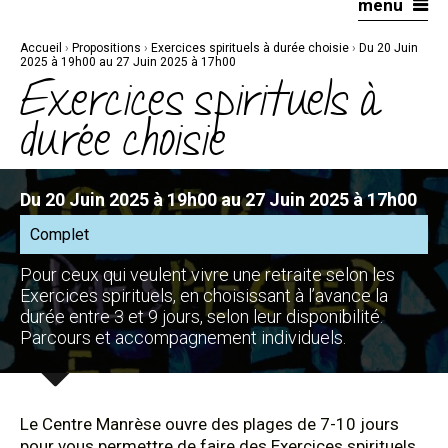
menu
Aller
Outils
au
personnels
contenu.
|
Accueil
›
Propositions
›
Exercices spirituels à durée choisie
›
Du 20 Juin
Aller
à
2025 à 19h00 au 27 Juin 2025 à 17h00
la
Exercices spirituels à
navigation
durée choisie
Du 20 Juin 2025 à 19h00 au 27 Juin 2025 à 17h00
Complet
Pour ceux qui veulent vivre une retraite selon les
Exercices spirituels, en choisissant à l’avance la
durée entre 3 et 9 jours, selon leur disponibilité.
Parcours et accompagnement individuels.
Le Centre Manrèse ouvre des plages de 7-10 jours
pour vous permettre de faire des Exercices spirituels