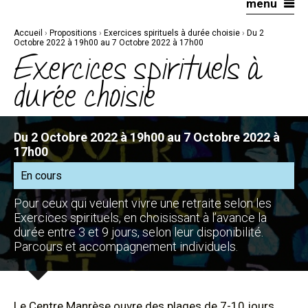
menu
Aller
Outils
au
personnels
contenu.
|
Accueil
›
Propositions
›
Exercices spirituels à durée choisie
›
Du 2
Aller
à
Octobre 2022 à 19h00 au 7 Octobre 2022 à 17h00
la
Exercices spirituels à
navigation
durée choisie
Du 2 Octobre 2022 à 19h00 au 7 Octobre 2022 à
17h00
En cours
Pour ceux qui veulent vivre une retraite selon les
Exercices spirituels, en choisissant à l’avance la
durée entre 3 et 9 jours, selon leur disponibilité.
Parcours et accompagnement individuels.
Le Centre Manrèse ouvre des plages de 7-10 jours