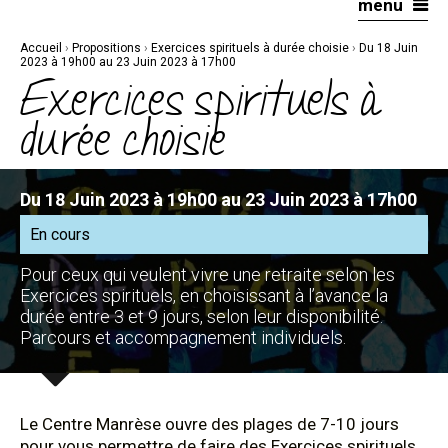
menu
Aller
Outils
au
personnels
contenu.
|
Accueil
›
Propositions
›
Exercices spirituels à durée choisie
›
Du 18 Juin
Aller
à
2023 à 19h00 au 23 Juin 2023 à 17h00
la
Exercices spirituels à
navigation
durée choisie
Du 18 Juin 2023 à 19h00 au 23 Juin 2023 à 17h00
En cours
Pour ceux qui veulent vivre une retraite selon les
Exercices spirituels, en choisissant à l’avance la
durée entre 3 et 9 jours, selon leur disponibilité.
Parcours et accompagnement individuels.
Le Centre Manrèse ouvre des plages de 7-10 jours
pour vous permettre de faire des Exercices spirituels