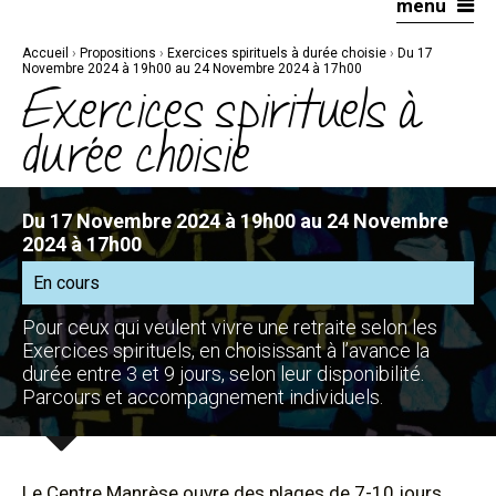
menu
Aller
Outils
au
personnels
contenu.
|
Accueil
›
Propositions
›
Exercices spirituels à durée choisie
›
Du 17
Aller
à
Novembre 2024 à 19h00 au 24 Novembre 2024 à 17h00
la
Exercices spirituels à
navigation
durée choisie
Du 17 Novembre 2024 à 19h00 au 24 Novembre
2024 à 17h00
En cours
Pour ceux qui veulent vivre une retraite selon les
Exercices spirituels, en choisissant à l’avance la
durée entre 3 et 9 jours, selon leur disponibilité.
Parcours et accompagnement individuels.
Le Centre Manrèse ouvre des plages de 7-10 jours