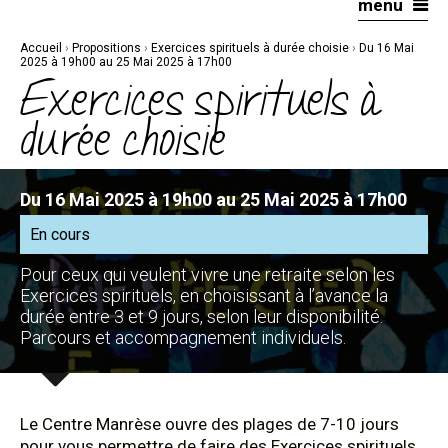
menu
Aller
Outils
au
personnels
contenu.
|
Accueil
›
Propositions
›
Exercices spirituels à durée choisie
›
Du 16 Mai
Aller
à
2025 à 19h00 au 25 Mai 2025 à 17h00
la
Exercices spirituels à
navigation
durée choisie
Du 16 Mai 2025 à 19h00 au 25 Mai 2025 à 17h00
En cours
Pour ceux qui veulent vivre une retraite selon les
Exercices spirituels, en choisissant à l’avance la
durée entre 3 et 9 jours, selon leur disponibilité.
Parcours et accompagnement individuels.
Le Centre Manrèse ouvre des plages de 7-10 jours
pour vous permettre de faire des Exercices spirituels