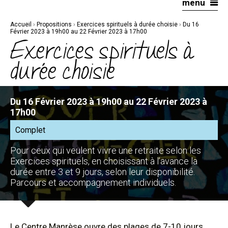
menu
Aller
Outils
au
personnels
contenu.
|
Accueil
›
Propositions
›
Exercices spirituels à durée choisie
›
Du 16
Aller
à
Février 2023 à 19h00 au 22 Février 2023 à 17h00
la
Exercices spirituels à
navigation
durée choisie
Du 16 Février 2023 à 19h00 au 22 Février 2023 à
17h00
Complet
Pour ceux qui veulent vivre une retraite selon les
Exercices spirituels, en choisissant à l’avance la
durée entre 3 et 9 jours, selon leur disponibilité.
Parcours et accompagnement individuels.
Le Centre Manrèse ouvre des plages de 7-10 jours