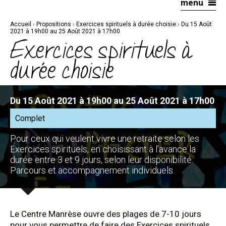
menu
Aller
Outils
au
personnels
contenu.
|
Accueil
›
Propositions
›
Exercices spirituels à durée choisie
›
Du 15 Août
Aller
à
2021 à 19h00 au 25 Août 2021 à 17h00
la
Exercices spirituels à
navigation
durée choisie
Du 15 Août 2021 à 19h00 au 25 Août 2021 à 17h00
Complet
Pour ceux qui veulent vivre une retraite selon les
Exercices spirituels, en choisissant à l’avance la
durée entre 3 et 9 jours, selon leur disponibilité.
Parcours et accompagnement individuels.
Le Centre Manrèse ouvre des plages de 7-10 jours
pour vous permettre de faire des Exercices spirituels