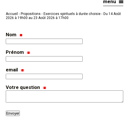
menu
Aller
Outils
au
personnels
contenu.
|
Accueil
›
Propositions
›
Exercices spirituels à durée choisie
›
Du 14 Août
Aller
à
2026 à 19h00 au 23 Août 2026 à 17h00
la
navigation
Nom
Prénom
email
Votre question