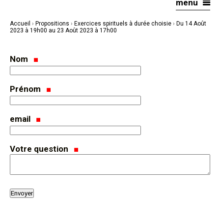
menu
Aller
Outils
au
personnels
contenu.
|
Accueil
›
Propositions
›
Exercices spirituels à durée choisie
›
Du 14 Août
Aller
à
2023 à 19h00 au 23 Août 2023 à 17h00
la
navigation
Nom
Prénom
email
Votre question