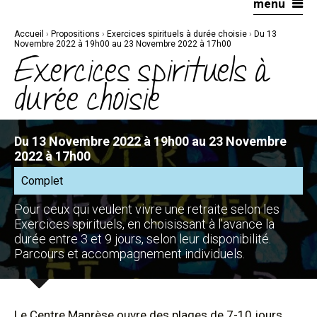
menu
Aller
Outils
au
personnels
contenu.
|
Accueil
›
Propositions
›
Exercices spirituels à durée choisie
›
Du 13
Aller
à
Novembre 2022 à 19h00 au 23 Novembre 2022 à 17h00
la
Exercices spirituels à
navigation
durée choisie
Du 13 Novembre 2022 à 19h00 au 23 Novembre
2022 à 17h00
Complet
Pour ceux qui veulent vivre une retraite selon les
Exercices spirituels, en choisissant à l’avance la
durée entre 3 et 9 jours, selon leur disponibilité.
Parcours et accompagnement individuels.
Le Centre Manrèse ouvre des plages de 7-10 jours