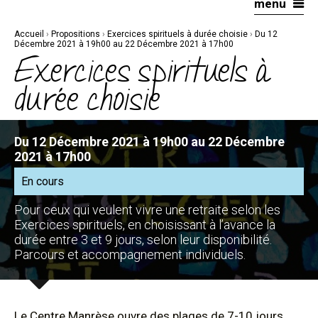
menu
Aller
Outils
au
personnels
contenu.
|
Accueil
›
Propositions
›
Exercices spirituels à durée choisie
›
Du 12
Aller
à
Décembre 2021 à 19h00 au 22 Décembre 2021 à 17h00
la
Exercices spirituels à
navigation
durée choisie
Du 12 Décembre 2021 à 19h00 au 22 Décembre
2021 à 17h00
En cours
Pour ceux qui veulent vivre une retraite selon les
Exercices spirituels, en choisissant à l’avance la
durée entre 3 et 9 jours, selon leur disponibilité.
Parcours et accompagnement individuels.
Le Centre Manrèse ouvre des plages de 7-10 jours